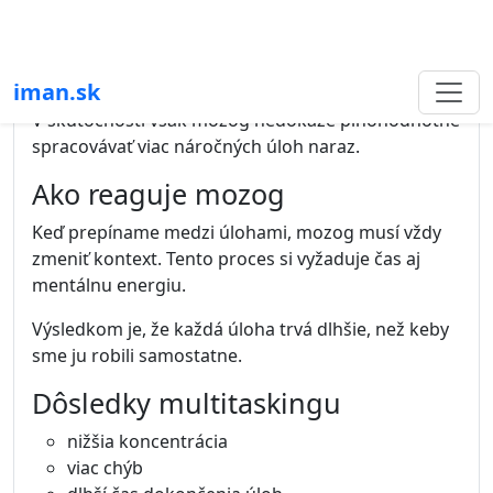
Moderné technológie prinášajú množstvo
rozptýlení. Každá notifikácia alebo správa môže
narušiť tok práce.
Po prerušení práce môže trvať niekoľko minút, kým
sa mozog opäť dostane do hlbokého sústredenia.
Ako zlepšiť sústredenie
Krok 1 – Odstráňte rušivé faktory
Vypnite notifikácie, zatvorte nepotrebné aplikácie a
pripravte si pracovné prostredie tak, aby vás nič
nerušilo.
Krok 2 – Pracujte v blokoch
sústredenia
Namiesto neustáleho prepínania medzi úlohami
pracujte v blokoch intenzívnej práce.