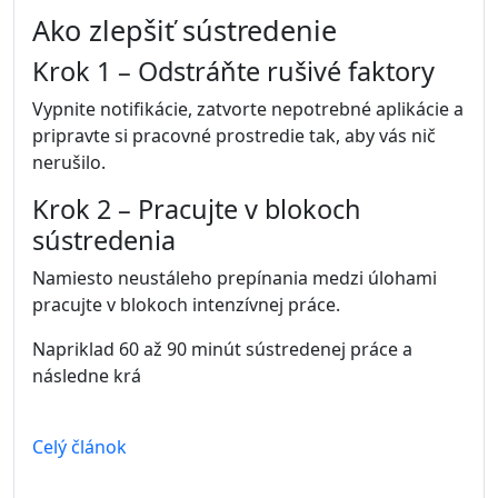
efektívnejšie začať malým krokom – napríklad 20
minút sústredenej práce navyše.
Takéto malé zmeny sa ľahšie stávajú návykom.
Sila postupného zlepšovania
Ak sa malé zlepšenia opakujú každý deň, ich efekt
sa postupne kumuluje.
Po niekoľkých mesiacoch môžu tieto drobné zmen
Celý článok
Ako si