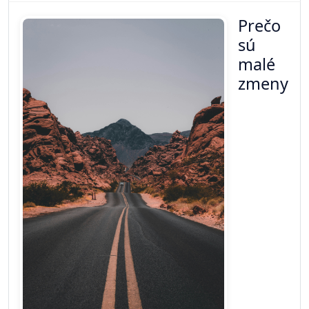
nastaviť deň tak, aby ste mali viac
energie
Kategória:
Produktivita
Mnohí ľudia majú pocit, že im počas dňa chýba
energia. Ráno začnú produktívne, no popoludní sa
objaví únava, znížená koncentrácia a pokles