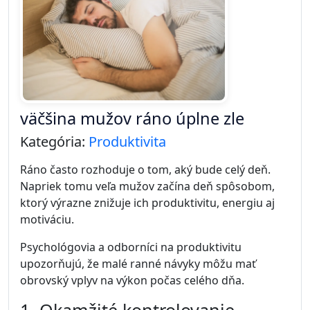
Takmer každý človek sa niekedy stretol s tým, že
odkladal dôležitú úlohu na neskôr. Tento jav sa
nazýva
prokrastinácia
a je oveľa bežnejší, než si
mnohí myslia.
Nejde pritom o lenivosť. Prokrastinácia je často
výsledkom psychologických mechanizmov, ktoré
ovplyvňujú naše rozhodovanie a správanie.
Čo je prokrastinácia
Prokrastinácia znamená odkladanie úloh, ktoré sú
dôležité alebo potrebné, a ich nahrádzanie menej
dôležitými aktivitami.
Napríklad namiesto práce na projekte človek
kontroluje emaily, upratuje pracovný stôl alebo
trávi čas na sociálnych sieťach.
Najčastejšie dôvody odkladania