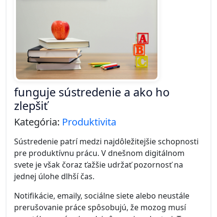
silnejšie než veľké plány
Kategória:
Produktivita
Mnohí ľudia si na začiatku roka alebo pri veľkej
životnej zmene stanovujú ambiciózne plány. Chcú
zmeniť kariéru, začať športovať, zlepšiť
produktivitu alebo sa naučiť nové zručnosti.
Problém je, že veľké plány často zostanú len na
papieri. Po niekoľkých týždňoch nadšenie opadne a
návrat k starým návykom je veľmi jednoduchý.