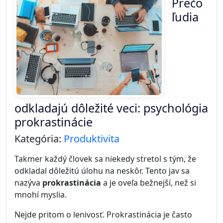
Produktivita nie je o tom pracovať viac hodín. Oveľa
dôležitejšie je pracovať efektívnejšie. Mnoho
úspešných ľudí má spoločnú jednu vec – silné
pracovné návyky, ktoré im pomáhajú zvládnuť viac
práce s menším stresom.
Dobrá správa je, že tieto návyky sa dajú naučiť.
Stačí začať postupne a budovať ich krok za
krokom.
1. Plánovanie dňa vopred
Produktívni ľudia si často plánujú deň ešte večer
predtým. Ráno tak presne vedia, čo majú robiť.
Tento jednoduchý zvyk pomáha rýchlejšie začať
pracovať a znižuje čas strávený rozhodovaním.
2. Práca na najdôležitejších
úlohách ráno