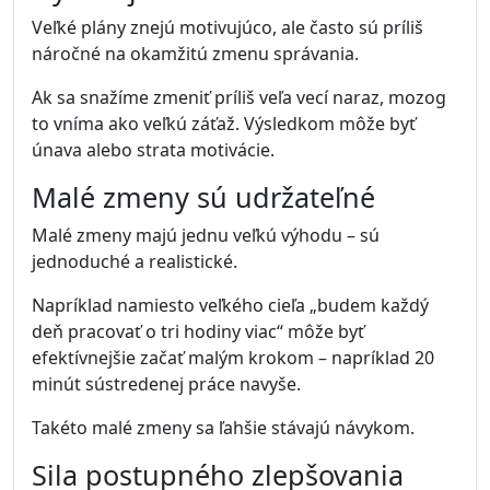
raňajky alebo plánovanie dňa, môžu výrazne zlepšiť
energiu počas celého dňa.
Krok 2 – Naplánujte
najdôležitejšie úlohy ráno
Väčšina ľudí má najviac mentálnej energie v
dopoludňajších hodinách. Preto je dobré práve
vtedy riešiť najnáročnejšie úlohy.
Jednoduchšie úlohy môžete presunúť na neskôr.
Krok 3 – Pracujte v blokoch
sústredenia
Práca v dlhých neprerušovaných intervaloch môže
viesť k únave. Oveľa efektívnejšie je pracovať v
blokoch sústredenia.