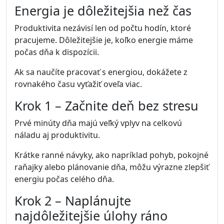
Krátke cvičenie, strečing alebo rýchla prechádzka
však dokážu výrazne zvýšiť energiu a zlepšiť
koncentráciu.
Aj desať minút pohybu môže mať pozitívny efekt na
celý deň.
3. Vynechávanie raňajok
Niektorí muži odchádzajú do práce bez raňajok
alebo si dajú len kávu. Telo však po noci potrebuje
energiu.
Vyvážené raňajky pomáhajú stabilizovať hladinu
cukru v krvi a zlepšujú mentálny výkon.
4. Chaos v plánovaní dňa
Ďalšou častou chybou je začať deň bez jasného
plánu. Ak človek presne nevie, čo má urobiť, ľahko
sa nechá