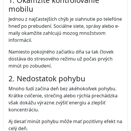
Strach zo zlyhania
Ak je úloha dôležitá, môže v nás vyvolávať obavy z
toho, že ju nezvládneme dostatočne dobre.
Odkladanie potom slúži ako spôsob, ako sa tomuto
pocitu vyhnúť.
Perfekcionizmus
Perfekcionisti majú často pocit, že výsledok musí
byť dokonalý. To môže viesť k tomu, že začiatok
práce neustále odkladajú.
Príliš veľká úloha
Ak je úloha príliš veľká alebo nejasná, mozog ju
vníma ako náročnú. Vtedy sa často snažíme vybrať
jednoduchšiu činnosť.
Nedostatok energie
Únava, stres alebo nedostatok spánku môžu