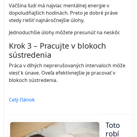
Celý článok
Prečo
ľudia
odkladajú dôležité veci: psychológia
prokrastinácie
Kategória:
Produktivita