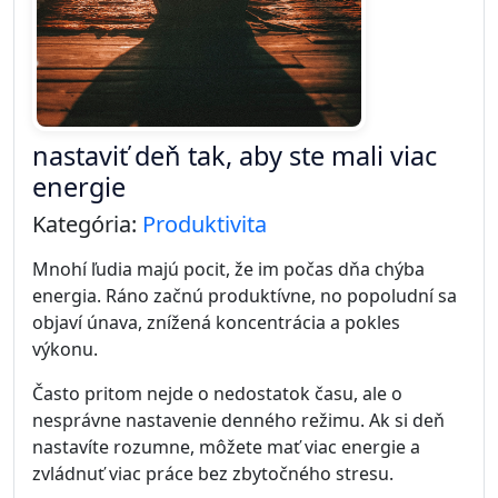
motiváciu.
Psychológovia a odborníci na produktivitu
upozorňujú, že malé ranné návyky môžu mať
obrovský vplyv na výkon počas celého dňa.
1. Okamžité kontrolovanie
mobilu
Jednou z najčastejších chýb je siahnutie po telefóne
hneď po prebudení. Sociálne siete, správy alebo e-
maily okamžite zahlcujú mozog množstvom
informácií.
Namiesto pokojného začiatku dňa sa tak človek
dostáva do stresového režimu už počas prvých
minút po zobudení.
2. Nedostatok pohybu
Mnoho ľudí začína deň bez akéhokoľvek pohybu.