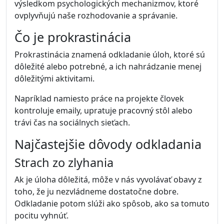
Mnoho ľudí má najviac energie práve v prvých
hodinách dňa. Preto je dobré začať deň úlohami,
ktoré majú najväčší význam.
Ak najdôležitejšie úlohy zvládnete hneď ráno,
zvyšok dňa bude oveľa pokojnejší.
3. Bloky sústredenej práce
Namiesto neustáleho prepínania medzi úlohami je
efektívnejšie pracovať v blokoch sústredenia.
Napríklad 60 až 90 minút intenzívnej práce bez
vyrušovania môže výrazne zvýšiť výkon.
4. Obmedzenie rozptýlení
Sociálne siete, notifikácie alebo časté kontroly
emailu dokážu narušiť koncentráciu.
Produktívni ľudia sa snažia tieto rušivé faktory