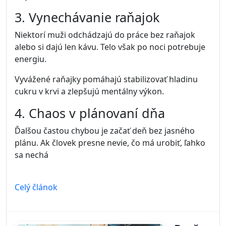
výrazne znižovať schopnosť sústrediť sa a zača
Celý článok
5
návykov, ktoré zvyšujú produktivitu
Kategória:
Produktivita