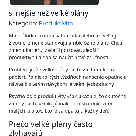
výkonu.
Často pritom nejde o nedostatok času, ale o
nesprávne nastavenie denného režimu. Ak si deň
nastavíte rozumne, môžete mať viac energie a
zvládnuť viac práce bez zbytočného stresu.
Energia je dôležitejšia než čas
Produktivita nezávisí len od počtu hodín, ktoré
pracujeme. Dôležitejšie je, koľko energie máme
počas dňa k dispozícii.
Ak sa naučíte pracovať s energiou, dokážete z
rovnakého času vyťažiť oveľa viac.
Krok 1 – Začnite deň bez stresu
Prvé minúty dňa majú veľký vplyv na celkovú
náladu aj produktivitu.
Krátke ranné návyky, ako napríklad pohyb, pokojné