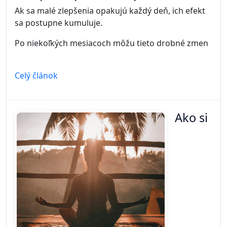
Celý článok
Toto
robí
väčšina mužov ráno úplne zle
Kategória:
Produktivita
Ráno často rozhoduje o tom, aký bude celý deň.
Napriek tomu veľa mužov začína deň spôsobom,
ktorý výrazne znižuje ich produktivitu, energiu aj