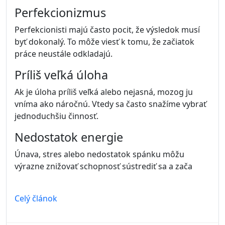
minimalizovať.
Celý článok
Prečo
je
disciplína silnejšia než motivácia
Kategória:
Produktivita
Mnohí ľudia čakajú na motiváciu, aby začali