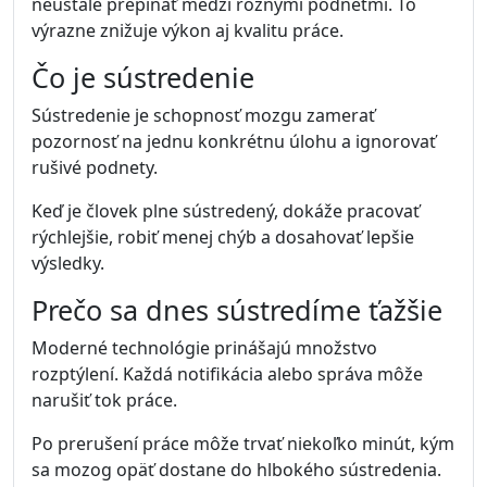
Psychológia produktivity však ukazuje, že skutočné
zmeny často vznikajú inak – prostredníctvom
malých krokov, ktoré sa opakujú každý deň.
Prečo veľké plány často
zlyhávajú
Veľké plány znejú motivujúco, ale často sú príliš
náročné na okamžitú zmenu správania.
Ak sa snažíme zmeniť príliš veľa vecí naraz, mozog
to vníma ako veľkú záťaž. Výsledkom môže byť
únava alebo strata motivácie.
Malé zmeny sú udržateľné
Malé zmeny majú jednu veľkú výhodu – sú
jednoduché a realistické.
Napríklad namiesto veľkého cieľa „budem každý
deň pracovať o tri hodiny viac“ môže byť