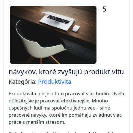
pracovať na svojich cieľoch. Motivácia však často
prichádza a odchádza. Jeden deň máme energiu a
nadšenie, druhý deň sa nám nechce robiť takmer
nič.
Práve preto úspešní ľudia nespoliehajú iba na
motiváciu. Oveľa viac sa spoliehajú na disciplínu.
Rozdiel medzi motiváciou a
disciplínou
Motivácia
je emócia. Je to vnútorný pocit nadšenia,
ktorý nás povzbudzuje konať.
Disciplína
je návyk. Znamená robiť potrebné veci aj
vtedy, keď sa nám nechce.
Motivácia môže byť silná, ale často krátkodobá.
Disciplína naopak vytvára dlhodobú stabilitu.