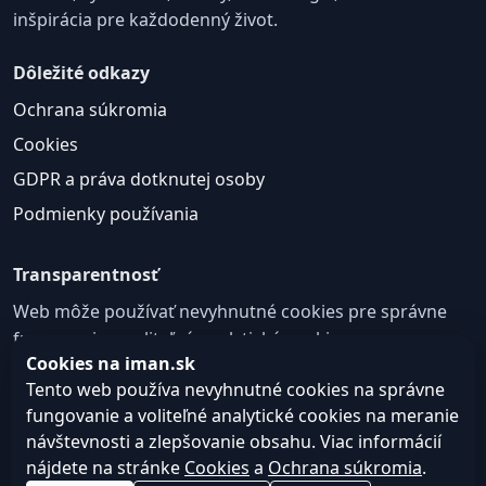
inšpirácia pre každodenný život.
Dôležité odkazy
Ochrana súkromia
Cookies
GDPR a práva dotknutej osoby
Podmienky používania
Transparentnosť
Web môže používať nevyhnutné cookies pre správne
fungovanie a voliteľné analytické cookies na
Cookies na iman.sk
zlepšovanie obsahu a používateľskej skúsenosti.
Tento web používa nevyhnutné cookies na správne
Nastavenie cookies
fungovanie a voliteľné analytické cookies na meranie
návštevnosti a zlepšovanie obsahu. Viac informácií
nájdete na stránke
Cookies
a
Ochrana súkromia
.
© 2026
Web design, tvorba webu a SEO –
Consultee,