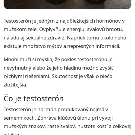
Testosterón je jedným z najdôležitejších hormónov v
mužskom tele. Ovplyvňuje energiu, svalovú hmotu,
náladu aj sexuálne zdravie. Napriek tomu okolo neho
existuje množstvo mýtov a nepresných informácií.
Mnohí muži si myslia, že pokles testosterónu je
nevyhnutný alebo že jeho hladinu možno zvýšiť
rýchlymi riešeniami. Skutočnosť je však o niečo
zložitejšia.
Čo je testosterón
Testosterón je hormón produkovaný najmä v
semenníkoch. Zohráva kľúčovú úlohu pri vývoji
mužských znakov, raste svalov, hustote kostí a celkovej
vitalite.