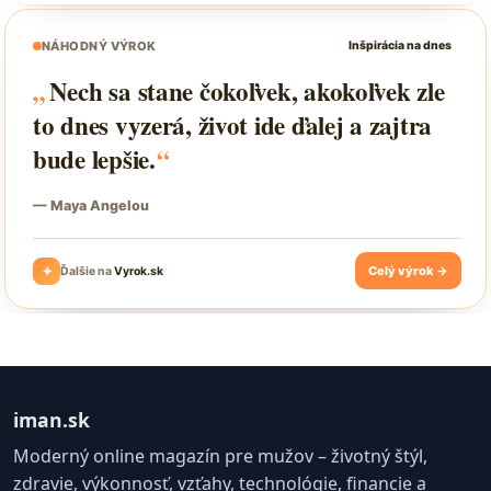
iman.sk
Moderný online magazín pre mužov – životný štýl,
zdravie, výkonnosť, vzťahy, technológie, financie a