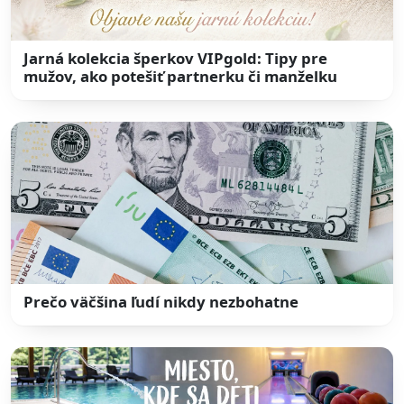
Jarná kolekcia šperkov VIPgold: Tipy pre
mužov, ako potešiť partnerku či manželku
Prečo väčšina ľudí nikdy nezbohatne