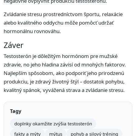
negatívne ovplyvniť produkciu testosterónu.
Zvládanie stresu prostredníctvom športu, relaxácie
alebo kvalitného oddychu môže pomôcť udržať
hormonálnu rovnováhu.
Záver
Testosterón je dôležitým hormónom pre mužské
zdravie, no jeho hladina závisí od mnohých faktorov.
Najlepším spôsobom, ako podporiť jeho prirodzenú
produkciu, je zdravý životný štýl – dostatok pohybu,
kvalitný spánok, vyvážená strava a zvládanie stresu.
Tagy
doplnky okamžite zvýšia testosterón
fakty a mýty
mýtus
pohyb a silový tréning