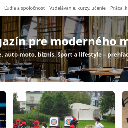
Ľudia a spoločnosť
Vzdelávanie, kurzy, učenie
Práca, k
azín pre moderného 
, auto-moto, biznis, šport a lifestyle – prehľ