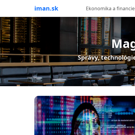
iman.sk
Ekonomika a financie
Mag
Správy, technológie