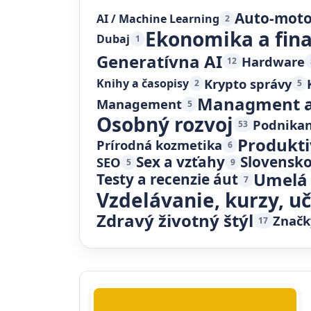
Auto-mot
AI / Machine Learning
2
Ekonomika a fin
Dubaj
1
Generatívna AI
Hardware
12
Krypto správy
Knihy a časopisy
2
5
Managment a
Management
5
Osobný rozvoj
Podnikan
53
Produkti
Prírodná kozmetika
6
Sex a vzťahy
Slovensk
SEO
5
9
Umelá 
Testy a recenzie áut
7
Vzdelávanie, kurzy, u
Zdravý životný štýl
Značk
17