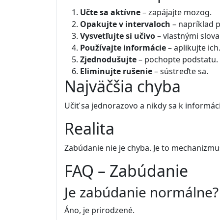
Učte sa aktívne
– zapájajte mozog.
Opakujte v intervaloch
– napríklad p
Vysvetľujte si učivo
– vlastnými slova
Používajte informácie
– aplikujte ich
Zjednodušujte
– pochopte podstatu.
Eliminujte rušenie
– sústreďte sa.
Najväčšia chyba
Učiť sa jednorazovo a nikdy sa k informác
Realita
Zabúdanie nie je chyba. Je to mechanizmu
FAQ – Zabúdanie
Je zabúdanie normálne?
Áno, je prirodzené.