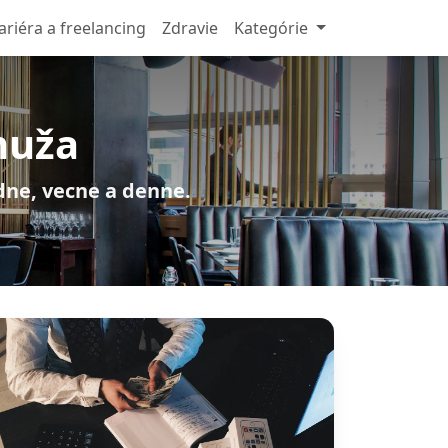
ariéra a freelancing
Zdravie
Kategórie
muža
adne, vecne a denne.