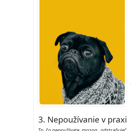
3. Nepoužívanie v praxi
To, čo nepoužívate, mozog „odstraňuje“.