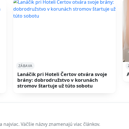
ZÁBAVA
Lanáčik pri Hoteli Čertov otvára svoje
a
brány: dobrodružstvo v korunách
stromov štartuje už túto sobotu
a najviac. Väčšie názvy znamenajú viac článkov.