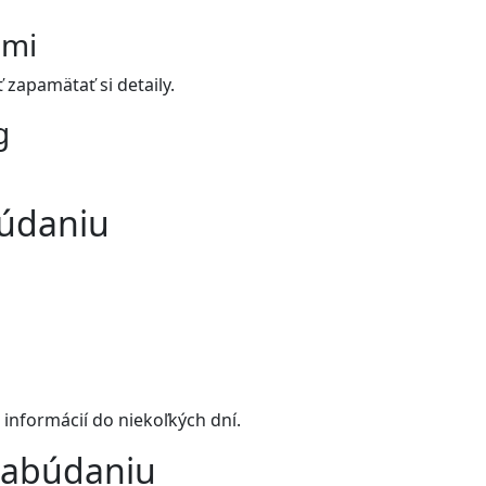
ami
 zapamätať si detaily.
g
búdaniu
informácií do niekoľkých dní.
 zabúdaniu