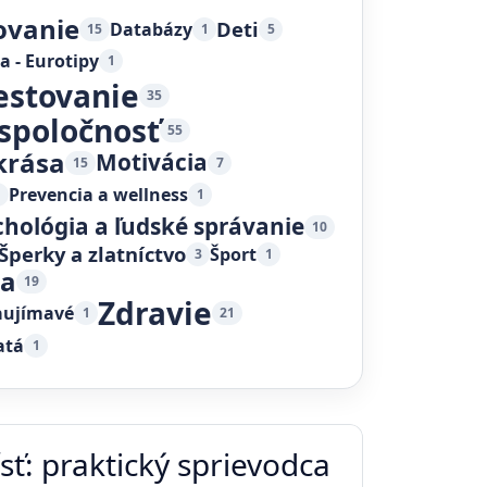
ovanie
Deti
Databázy
15
1
5
a - Eurotipy
1
estovanie
35
 spoločnosť
55
krása
Motivácia
15
7
Prevencia a wellness
1
1
chológia a ľudské správanie
10
Šperky a zlatníctvo
Šport
3
1
ka
19
Zdravie
aujímavé
1
21
atá
1
ť: praktický sprievodca