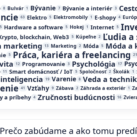
Cest
o
Bývanie
Bývanie a interiér
Bulvár
8
1
7
3
ancie
Elektro
E-shopy
Elektromobily
Európ
63
5
1
4
Inv
Hardware a software
Internet
Hokej
5
5
1
5
Ľudia a
Krypto, blockchain, Web3
Kúpeľne
5
2
 marketing
Móda a 
Móda
Marketing
13
2
5
Práca, kariéra a freelancing
ie
5
2
vita
Psychológia
Psy
Programovanie
12
3
17
o
Smart domácnosť / IoT
Spoločnosť
Školák
11
5
2
1
inteligencia
Veda a techni
Varenie
19
8
čenie
Vzťahy
Zábava
Záhrada a exteriér
Z
41
9
2
1
Zručnosti budúcnosti
y a príbehy
Zvier
4
16
Prečo zabúdame a ako tomu predís