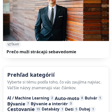
VZŤAHY
Prečo muži strácajú sebavedomie
Prehľad kategórií
Vyberte si tému podľa toho, čo vás zaujíma najviac.
Väčšie názvy znamenajú viac článkov.
Auto-moto
AI / Machine Learning
Bulvár
2
8
1
Bývanie
Bývanie a interiér
7
3
Cestovanie
Deti
Databázy
Dubaj
15
1
5
1