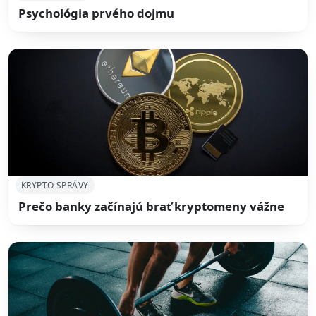
Psychológia prvého dojmu
KRYPTO SPRÁVY
Prečo banky začínajú brať kryptomeny vážne