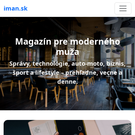
iman.sk
Magazín pre moderného
muža
Správy, technológie, auto-moto, biznis,
šport a lifestyle – prehľadne, vecne a
denne.