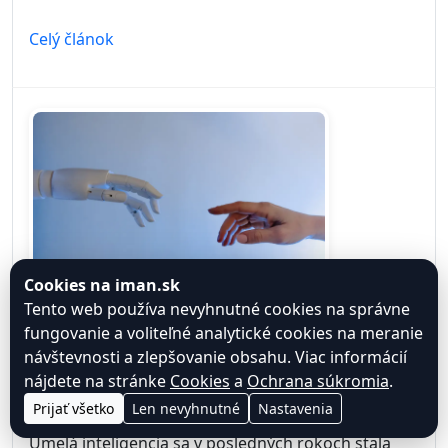
Celý článok
Cookies na iman.sk
Tento web používa nevyhnutné cookies na správne
Najlepšie AI nástroje pre prácu
fungovanie a voliteľné analytické cookies na meranie
návštevnosti a zlepšovanie obsahu. Viac informácií
iMan.sk (11.03.2026 07:35)
nájdete na stránke
Cookies
a
Ochrana súkromia
.
Kategória:
Generatívna AI
Prijať všetko
Len nevyhnutné
Nastavenia
Umelá inteligencia sa v posledných rokoch stala