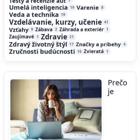
Testy a recenzie áut
7
Umelá inteligencia
Varenie
19
8
Veda a technika
19
Vzdelávanie, kurzy, učenie
41
Vzťahy
Zábava
Záhrada a exteriér
9
2
1
Zdravie
Zaujímavé
1
21
Zdravý životný štýl
Značky a príbehy
17
4
Zručnosti budúcnosti
Zvieratá
16
1
Prečo
je