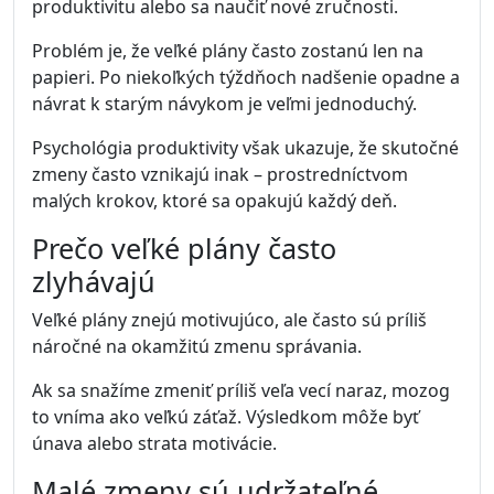
produktivitu alebo sa naučiť nové zručnosti.
Problém je, že veľké plány často zostanú len na
papieri. Po niekoľkých týždňoch nadšenie opadne a
návrat k starým návykom je veľmi jednoduchý.
Psychológia produktivity však ukazuje, že skutočné
zmeny často vznikajú inak – prostredníctvom
malých krokov, ktoré sa opakujú každý deň.
Prečo veľké plány často
zlyhávajú
Veľké plány znejú motivujúco, ale často sú príliš
náročné na okamžitú zmenu správania.
Ak sa snažíme zmeniť príliš veľa vecí naraz, mozog
to vníma ako veľkú záťaž. Výsledkom môže byť
únava alebo strata motivácie.
Malé zmeny sú udržateľné