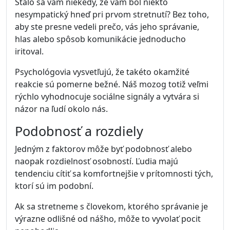
Stalo sa vám niekedy, že vám bol niekto
nesympatický hneď pri prvom stretnutí? Bez toho,
aby ste presne vedeli prečo, vás jeho správanie,
hlas alebo spôsob komunikácie jednoducho
iritoval.
Psychológovia vysvetľujú, že takéto okamžité
reakcie sú pomerne bežné. Náš mozog totiž veľmi
rýchlo vyhodnocuje sociálne signály a vytvára si
názor na ľudí okolo nás.
Podobnosť a rozdiely
Jedným z faktorov môže byť podobnosť alebo
naopak rozdielnosť osobností. Ľudia majú
tendenciu cítiť sa komfortnejšie v prítomnosti tých,
ktorí sú im podobní.
Ak sa stretneme s človekom, ktorého správanie je
výrazne odlišné od nášho, môže to vyvolať pocit