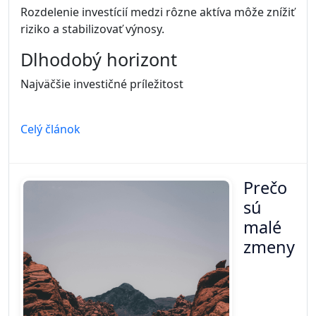
Rozdelenie investícií medzi rôzne aktíva môže znížiť
riziko a stabilizovať výnosy.
Dlhodobý horizont
Najväčšie investičné príležitost
Celý článok
Prečo
sú
malé
zmeny