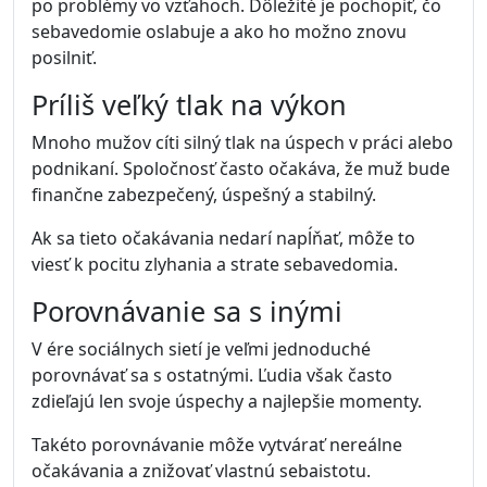
po problémy vo vzťahoch. Dôležité je pochopiť, čo
sebavedomie oslabuje a ako ho možno znovu
posilniť.
Príliš veľký tlak na výkon
Mnoho mužov cíti silný tlak na úspech v práci alebo
podnikaní. Spoločnosť často očakáva, že muž bude
finančne zabezpečený, úspešný a stabilný.
Ak sa tieto očakávania nedarí napĺňať, môže to
viesť k pocitu zlyhania a strate sebavedomia.
Porovnávanie sa s inými
V ére sociálnych sietí je veľmi jednoduché
porovnávať sa s ostatnými. Ľudia však často
zdieľajú len svoje úspechy a najlepšie momenty.
Takéto porovnávanie môže vytvárať nereálne
očakávania a znižovať vlastnú sebaistotu.