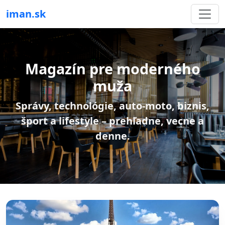
iman.sk
Magazín pre moderného
muža
Správy, technológie, auto-moto, biznis,
šport a lifestyle – prehľadne, vecne a
denne.