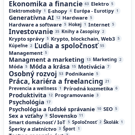
Ekonomika a financie
Elektro
63
5
E-shopy
Elektromobily
Európa - Eurotipy
1
4
1
Generatívna AI
Hardware
12
5
Hardware a software
Internet
Hokej
5
1
5
Investovanie
Knihy a časopisy
35
2
Krypto správy
Krypto, blockchain, Web3
5
5
Ľudia a spoločnosť
Kúpeľne
2
55
Management
5
Managment a marketing
Marketing
13
2
Móda a krása
Motivácia
Móda
5
15
7
Osobný rozvoj
Podnikanie
53
5
Práca, kariéra a freelancing
21
Prírodná kozmetika
Prevencia a wellness
1
6
Produktivita
Programovanie
12
3
Psychológia
17
Psychológia a ľudské správanie
SEO
10
5
Sex a vzťahy
Slovensko
9
11
Smart domácnosť / IoT
Spoločnosť
Školák
5
2
1
Šperky a zlatníctvo
Šport
3
1