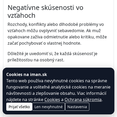
Negatívne skúsenosti vo
vzťahoch
Rozchody, konflikty alebo dlhodobé problémy vo
vzťahoch môžu ovplyvniť sebavedomie. Ak muž
opakovane zažíva odmietnutie alebo kritiku, môže
začať pochybovať o vlastnej hodnote.
Dôležité je uvedomiť si, že každá skúsenosť je
príležitosťou na osobný rast.
Nedostatok osobných cieľov
Cookies na iman.sk
Muž, ktorý nemá jasné ciele alebo smerovanie,
Tento web používa nevyhnutné cookies na správne
môže postupne strácať motiváciu. Ciele dávajú
fungovanie a voliteľné analytické cookies na meranie
životu zmysel a pomáhajú budovať pocit úspechu.
návštevnosti a zlepšovanie obsahu. Viac informácií
nájdete na stránke
Cookies
a
Ochrana súkromia
.
Aj malé dosiahnuté kroky môžu výrazne posilniť
Prijať všetko
Len nevyhnutné
Nastavenia
sebavedomie.