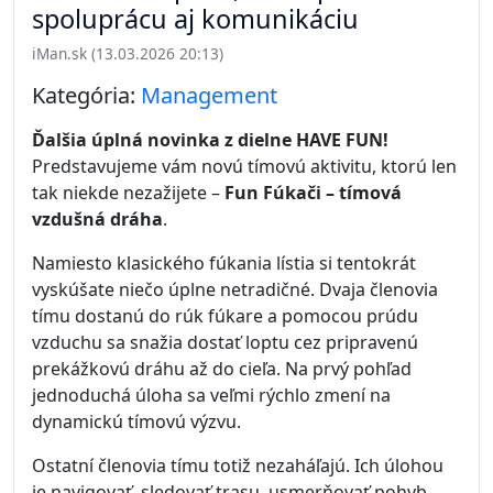
spoluprácu aj komunikáciu
iMan.sk (13.03.2026 20:13)
Kategória:
Management
Ďalšia úplná novinka z dielne HAVE FUN!
Predstavujeme vám novú tímovú aktivitu, ktorú len
tak niekde nezažijete –
Fun Fúkači – tímová
vzdušná dráha
.
Namiesto klasického fúkania lístia si tentokrát
vyskúšate niečo úplne netradičné. Dvaja členovia
tímu dostanú do rúk fúkare a pomocou prúdu
vzduchu sa snažia dostať loptu cez pripravenú
prekážkovú dráhu až do cieľa. Na prvý pohľad
jednoduchá úloha sa veľmi rýchlo zmení na
dynamickú tímovú výzvu.
Ostatní členovia tímu totiž nezaháľajú. Ich úlohou
je navigovať, sledovať trasu, usmerňovať pohyb