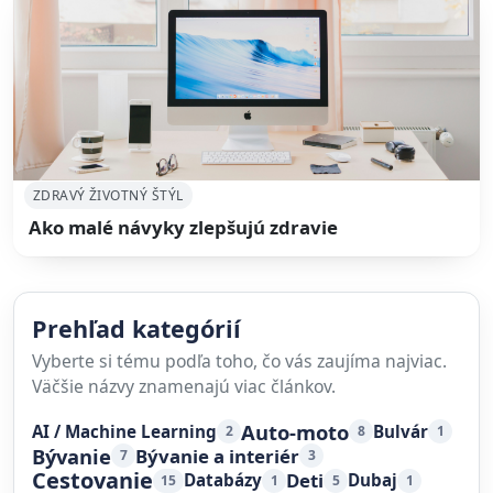
ZDRAVÝ ŽIVOTNÝ ŠTÝL
Ako malé návyky zlepšujú zdravie
Prehľad kategórií
Vyberte si tému podľa toho, čo vás zaujíma najviac.
Väčšie názvy znamenajú viac článkov.
Auto-moto
AI / Machine Learning
Bulvár
2
8
1
Bývanie
Bývanie a interiér
7
3
Cestovanie
Deti
Databázy
Dubaj
15
1
5
1