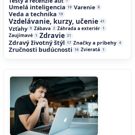
Testy a recenzie áut
7
Umelá inteligencia
Varenie
19
8
Veda a technika
19
Vzdelávanie, kurzy, učenie
41
Vzťahy
Zábava
Záhrada a exteriér
9
2
1
Zdravie
Zaujímavé
1
21
Zdravý životný štýl
Značky a príbehy
17
4
Zručnosti budúcnosti
Zvieratá
16
1