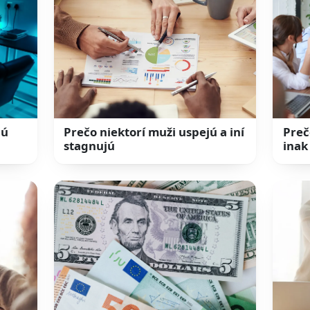
jú
Prečo niektorí muži uspejú a iní
Preč
stagnujú
inak