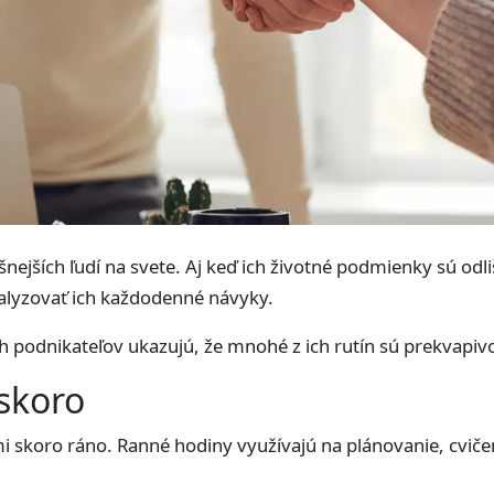
šnejších ľudí na svete. Aj keď ich životné podmienky sú odl
alyzovať ich každodenné návyky.
h podnikateľov ukazujú, že mnohé z ich rutín sú prekvapi
 skoro
 skoro ráno. Ranné hodiny využívajú na plánovanie, cvičen