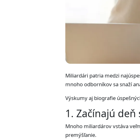
Miliardári patria medzi najúspe
mnoho odborníkov sa snaží an
Výskumy aj biografie úspešnýc
1. Začínajú deň
Mnoho miliardárov vstáva veľmi
premýšľanie.