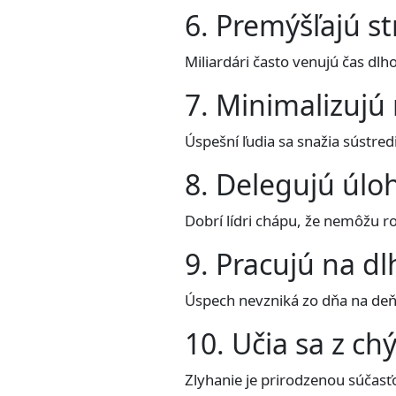
6. Premýšľajú st
Miliardári často venujú čas d
7. Minimalizujú 
Úspešní ľudia sa snažia sústred
8. Delegujú úlo
Dobrí lídri chápu, že nemôžu r
9. Pracujú na d
Úspech nevzniká zo dňa na deň.
10. Učia sa z ch
Zlyhanie je prirodzenou súčasť