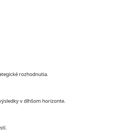
ategické rozhodnutia.
 výsledky v dlhšom horizonte.
tí.