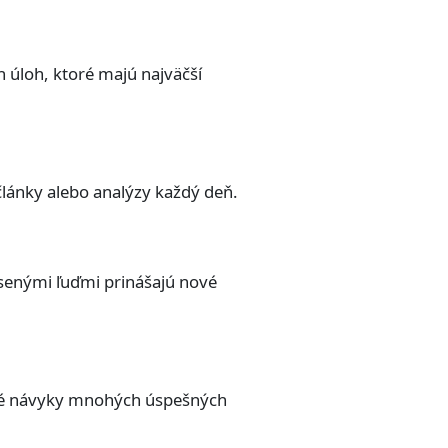
 úloh, ktoré majú najväčší
články alebo analýzy každý deň.
úsenými ľuďmi prinášajú nové
žité návyky mnohých úspešných