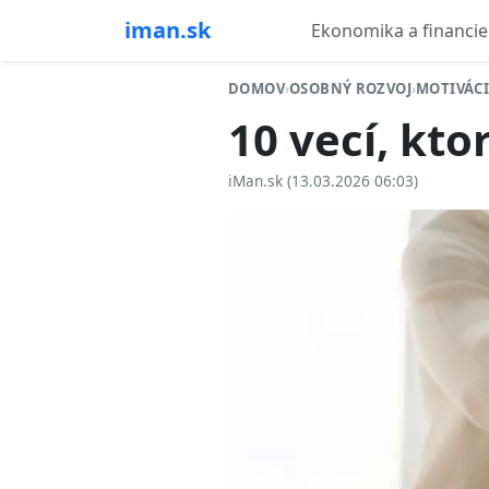
iman.sk
Ekonomika a financie
DOMOV
›
OSOBNÝ ROZVOJ
›
MOTIVÁC
10 vecí, kto
iMan.sk (13.03.2026 06:03)