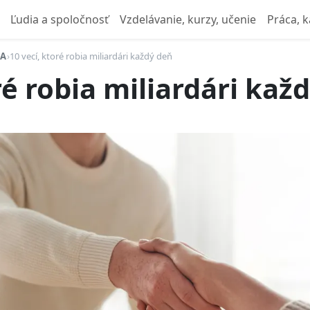
Ľudia a spoločnosť
Vzdelávanie, kurzy, učenie
Práca, k
IA
›
10 vecí, ktoré robia miliardári každý deň
ré robia miliardári kaž