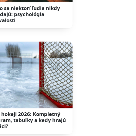
o sa niektorí ľudia nikdy
dajú: psychológia
valosti
 hokeji 2026: Kompletný
ram, tabuľky a kedy hrajú
áci?