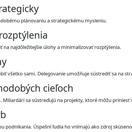
rategicky
lhodobému plánovaniu a strategickému mysleniu.
rozptýlenia
iť na najdôležitejšie úlohy a minimalizovať rozptýlenia.
hy
obiť všetko sami. Delegovanie umožňuje sústrediť sa na str
lhodobých cieľoch
 Miliardári sa sústreďujú na projekty, ktoré môžu priniesť
ýb
ou podnikania. Úspešní ľudia ho vnímajú ako zdroj skúsenos