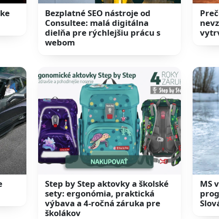
ske
Bezplatné SEO nástroje od
Preč
Consultee: malá digitálna
nevz
dielňa pre rýchlejšiu prácu s
vytr
webom
e
Step by Step aktovky a školské
MS v
sety: ergonómia, praktická
prog
výbava a 4-ročná záruka pre
Slov
školákov