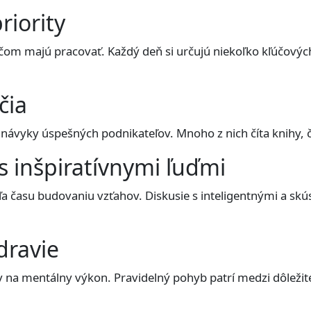
riority
 čom majú pracovať. Každý deň si určujú niekoľko kľúčových
čia
e návyky úspešných podnikateľov. Mnoho z nich číta knihy, 
 s inšpiratívnymi ľuďmi
ľa času budovaniu vzťahov. Diskusie s inteligentnými a sk
zdravie
yv na mentálny výkon. Pravidelný pohyb patrí medzi dôle