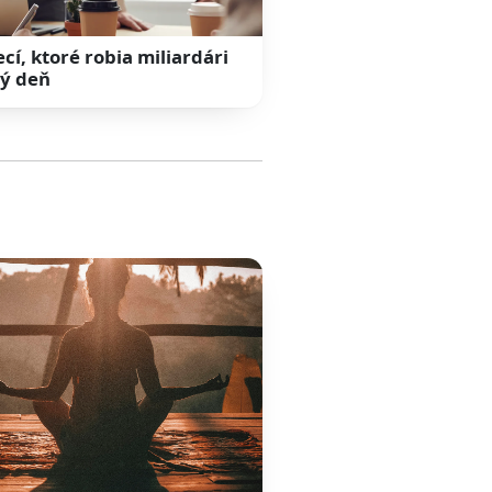
ecí, ktoré robia miliardári
ý deň