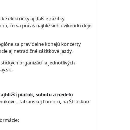
cké električky aj ďalšie zážitky.
oho, čo sa počas najbližšieho víkendu deje
regióne sa pravidelne konajú koncerty,
ie aj netradičné zážitkové jazdy.
stických organizácií a jednotlivých
ay.sk.
ajbližší piatok, sobotu a nedeľu
.
Smokovci, Tatranskej Lomnici, na Štrbskom
formácie: