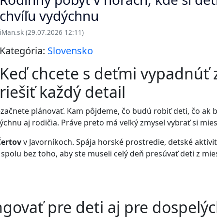
chvíľu vydýchnu
iMan.sk (29.07.2026 12:11)
Kategória:
Slovensko
Keď chcete s deťmi vypadnúť 
riešiť každý detail
ačnete plánovať. Kam pôjdeme, čo budú robiť deti, čo ak bu
dýchnu aj rodičia. Práve preto má veľký zmysel vybrať si mie
Čertov
v Javorníkoch. Spája horské prostredie, detské aktivit
s spolu bez toho, aby ste museli celý deň presúvať deti z mi
govať pre deti aj pre dospelý