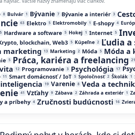
a najviac. Väčšie názvy znamenajú viac článkov.
Cest
o
Bývanie
Bývanie a interiér
Bulvár
8
1
7
3
ancie
Elektro
E-shopy
Elektromobily
Európ
63
5
1
4
Inv
Hardware a software
Internet
Hokej
5
5
1
5
Ľudia a
Krypto, blockchain, Web3
Kúpeľne
5
2
 marketing
Móda a 
Móda
Marketing
13
2
5
Práca, kariéra a freelancing
ie
5
2
vita
Psychológia
Psy
Programovanie
12
3
17
o
Smart domácnosť / IoT
Spoločnosť
Školák
11
5
2
1
inteligencia
Veda a techni
Varenie
19
8
čenie
Vzťahy
Zábava
Záhrada a exteriér
Z
41
9
2
1
Zručnosti budúcnosti
y a príbehy
Zvier
4
16
Rodinný pobyt v horách, kde si deti