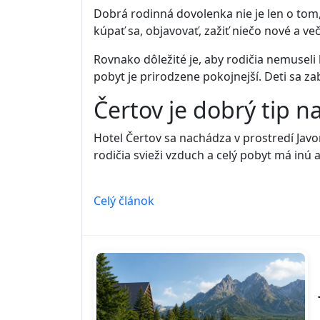
Dobrá rodinná dovolenka nie je len o tom, ž
kúpať sa, objavovať, zažiť niečo nové a v
Rovnako dôležité je, aby rodičia nemuseli 
pobyt je prirodzene pokojnejší. Deti sa za
Čertov je dobrý tip n
Hotel Čertov sa nachádza v prostredí Javo
rodičia svieži vzduch a celý pobyt má inú
Celý článok