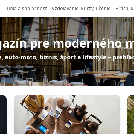
Ľudia a spoločnosť
Vzdelávanie, kurzy, učenie
Práca, k
azín pre moderného 
, auto-moto, biznis, šport a lifestyle – prehľ