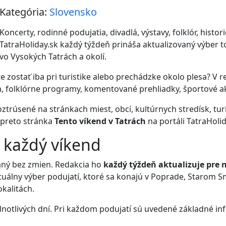
Kategória:
Slovensko
Koncerty, rodinné podujatia, divadlá, výstavy, folklór, histori
TatraHoliday.sk každý týždeň prináša aktualizovaný výber t
vo Vysokých Tatrách a okolí.
e zostať iba pri turistike alebo prechádzke okolo plesa? V 
, folklórne programy, komentované prehliadky, športové akc
trúsené na stránkach miest, obcí, kultúrnych stredísk, turi
 preto stránka
Tento víkend v Tatrách
na portáli TatraHolid
 každý víkend
haný bez zmien. Redakcia ho
každý týždeň aktualizuje pre n
ktuálny výber podujatí, ktoré sa konajú v Poprade, Starom 
okalitách.
notlivých dní. Pri každom podujatí sú uvedené základné in