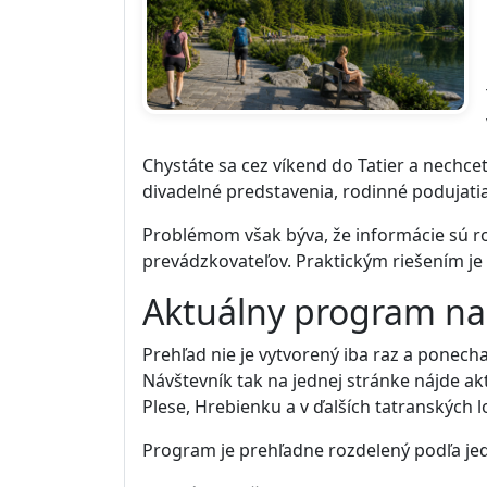
Chystáte sa cez víkend do Tatier a nechcet
divadelné predstavenia, rodinné podujatia
Problémom však býva, že informácie sú roz
prevádzkovateľov. Praktickým riešením je
Aktuálny program na
Prehľad nie je vytvorený iba raz a ponec
Návštevník tak na jednej stránke nájde a
Plese, Hrebienku a v ďalších tatranských l
Program je prehľadne rozdelený podľa jed