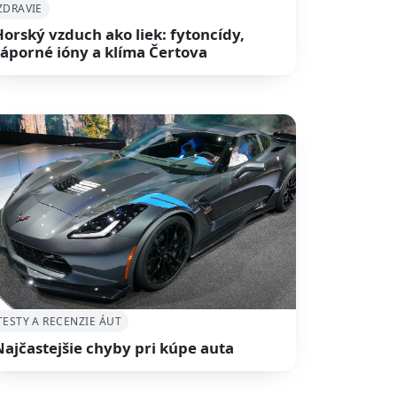
ZDRAVIE
Horský vzduch ako liek: fytoncídy,
záporné ióny a klíma Čertova
TESTY A RECENZIE ÁUT
Najčastejšie chyby pri kúpe auta