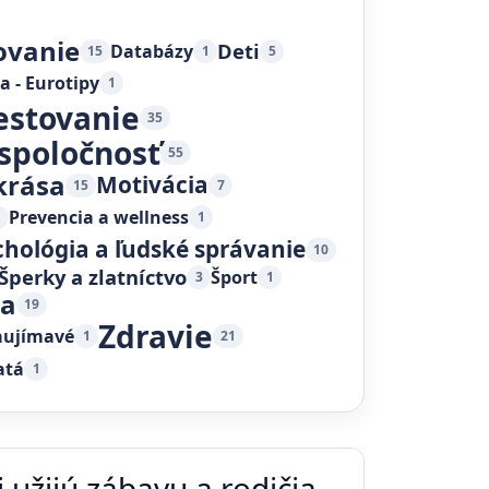
ovanie
Deti
Databázy
15
1
5
a - Eurotipy
1
estovanie
35
 spoločnosť
55
krása
Motivácia
15
7
Prevencia a wellness
1
1
chológia a ľudské správanie
10
Šperky a zlatníctvo
Šport
3
1
ka
19
Zdravie
aujímavé
1
21
atá
1
 užijú zábavu a rodičia