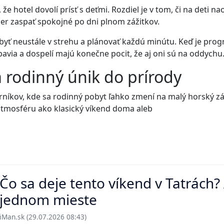
e hotel dovolí prísť s deťmi. Rozdiel je v tom, či na deti nao
ečer zaspať spokojné po dni plnom zážitkov.
byť neustále v strehu a plánovať každú minútu. Keď je progr
bavia a dospelí majú konečne pocit, že aj oni sú na oddychu
a rodinný únik do prírody
rníkov, kde sa rodinný pobyt ľahko zmení na malý horský zá
 atmosféru ako klasický víkend doma aleb
Čo sa deje tento víkend v Tatrách
jednom mieste
iMan.sk (29.07.2026 08:43)