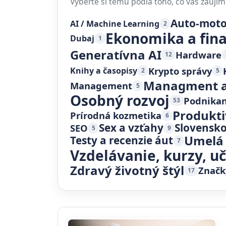
Vyberte si tému podľa toho, čo vás zaujím
Auto-mot
AI / Machine Learning
2
Ekonomika a fin
Dubaj
1
Generatívna AI
Hardware
12
Krypto správy
Knihy a časopisy
2
5
Managment a
Management
5
Osobný rozvoj
Podnikan
53
Produkti
Prírodná kozmetika
6
Sex a vzťahy
Slovensk
SEO
5
9
Umelá 
Testy a recenzie áut
7
Vzdelávanie, kurzy, u
Zdravý životný štýl
Značk
17