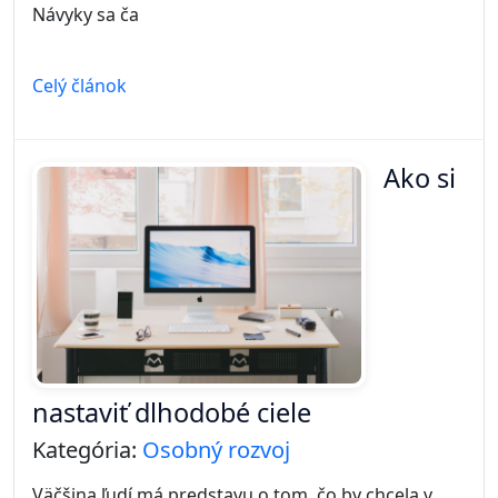
Návyky sa ča
Celý článok
Ako si
nastaviť dlhodobé ciele
Kategória:
Osobný rozvoj
Väčšina ľudí má predstavu o tom, čo by chcela v