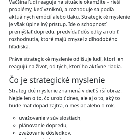
Väčšina ľudí reaguje na situácie okamžite – rieši
problémy, keď vzniknú, a rozhoduje sa podľa
aktuálnych emócií alebo tlaku. Strategické myslenie
je však úplne iný prístup. Ide o schopnosť
premýšľať dopredu, predvídať dôsledky a robiť
rozhodnutia, ktoré majú zmysel z dlhodobého
hľadiska.
Práve strategické myslenie odlišuje ľudí, ktorí len
reagujú na život, od tých, ktorí ho aktívne riadia.
Čo je strategické myslenie
Strategické myslenie znamená vidieť širší obraz.
Nejde len o to, čo urobiť dnes, ale aj o to, aký to
bude mať dopad zajtra, o mesiac alebo o rok.
uvažovanie v súvislostiach,
plánovanie dopredu,
zvažovanie dôsledkov,