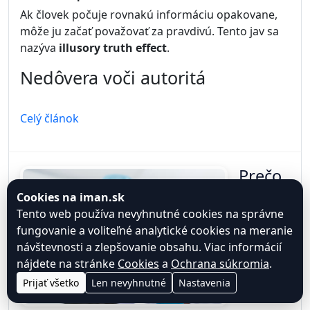
Ak človek počuje rovnakú informáciu opakovane,
môže ju začať považovať za pravdivú. Tento jav sa
nazýva
illusory truth effect
.
Nedôvera voči autoritá
Celý článok
Prečo
si
Cookies na iman.sk
Tento web používa nevyhnutné cookies na správne
fungovanie a voliteľné analytické cookies na meranie
návštevnosti a zlepšovanie obsahu. Viac informácií
nájdete na stránke
Cookies
a
Ochrana súkromia
.
Prijať všetko
Len nevyhnutné
Nastavenia