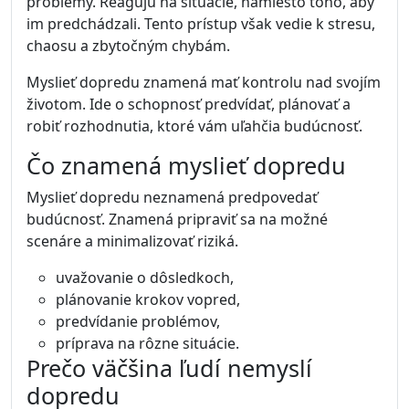
problémy. Reagujú na situácie, namiesto toho, aby
im predchádzali. Tento prístup však vedie k stresu,
chaosu a zbytočným chybám.
Myslieť dopredu znamená mať kontrolu nad svojím
životom. Ide o schopnosť predvídať, plánovať a
robiť rozhodnutia, ktoré vám uľahčia budúcnosť.
Čo znamená myslieť dopredu
Myslieť dopredu neznamená predpovedať
budúcnosť. Znamená pripraviť sa na možné
scenáre a minimalizovať riziká.
uvažovanie o dôsledkoch,
plánovanie krokov vopred,
predvídanie problémov,
príprava na rôzne situácie.
Prečo väčšina ľudí nemyslí
dopredu