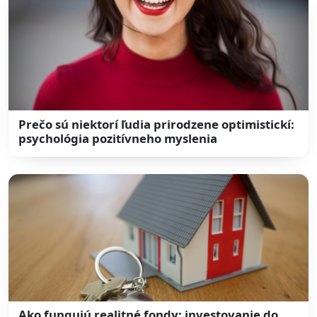
Prečo sú niektorí ľudia prirodzene optimistickí:
psychológia pozitívneho myslenia
Ako fungujú realitné fondy: investovanie do