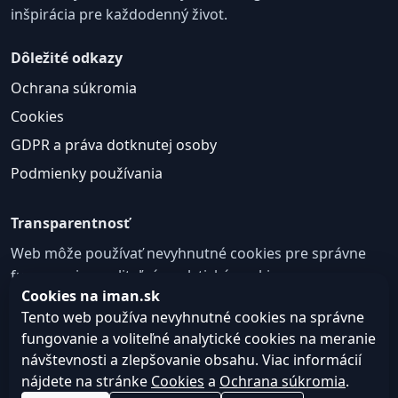
inšpirácia pre každodenný život.
Dôležité odkazy
Ochrana súkromia
Cookies
GDPR a práva dotknutej osoby
Podmienky používania
Transparentnosť
Web môže používať nevyhnutné cookies pre správne
fungovanie a voliteľné analytické cookies na
Cookies na iman.sk
zlepšovanie obsahu a používateľskej skúsenosti.
Tento web používa nevyhnutné cookies na správne
Nastavenie cookies
fungovanie a voliteľné analytické cookies na meranie
návštevnosti a zlepšovanie obsahu. Viac informácií
nájdete na stránke
Cookies
a
Ochrana súkromia
.
© 2026
Web design, tvorba webu a SEO –
Consultee,