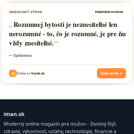
iman.sk
Moderný online magazín pre mužov – životný štýl,
zdravie, výkonnosť, vzťahy, technológie, financie a