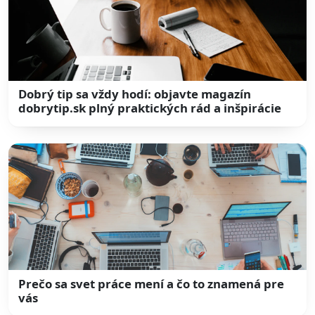
Dobrý tip sa vždy hodí: objavte magazín
dobrytip.sk plný praktických rád a inšpirácie
Prečo sa svet práce mení a čo to znamená pre
vás